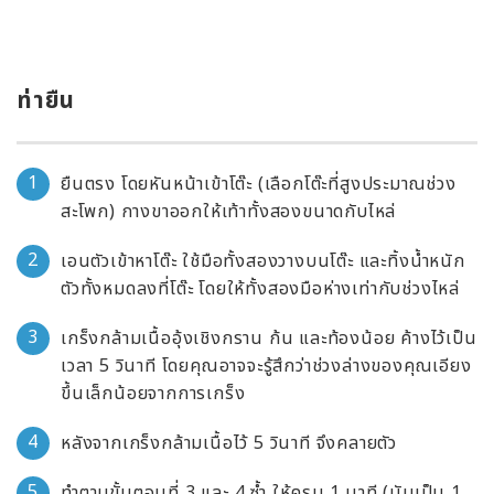
ท่ายืน
ยืนตรง โดยหันหน้าเข้าโต๊ะ (เลือกโต๊ะที่สูงประมาณช่วง
สะโพก) กางขาออกให้เท้าทั้งสองขนาดกับไหล่
เอนตัวเข้าหาโต๊ะ ใช้มือทั้งสองวางบนโต๊ะ และทิ้งน้ำหนัก
ตัวทั้งหมดลงที่โต๊ะ โดยให้ทั้งสองมือห่างเท่ากับช่วงไหล่
เกร็งกล้ามเนื้ออุ้งเชิงกราน ก้น และท้องน้อย ค้างไว้เป็น
เวลา 5 วินาที โดยคุณอาจจะรู้สึกว่าช่วงล่างของคุณเอียง
ขึ้นเล็กน้อยจากการเกร็ง
หลังจากเกร็งกล้ามเนื้อไว้ 5 วินาที จึงคลายตัว
ทำตามขั้นตอนที่ 3 และ 4 ซ้ำ ให้ครบ 1 นาที (นับเป็น 1